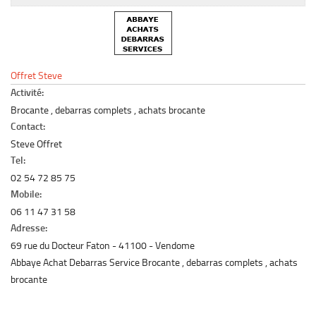
Le marché du mobilier d’occasion
Insertion Annuaire
Contact
Offret Steve
Activité:
Brocante , debarras complets , achats brocante
Contact:
Steve Offret
Tel:
02 54 72 85 75
Mobile:
06 11 47 31 58
Adresse:
69 rue du Docteur Faton
41100
Vendome
Abbaye Achat Debarras Service Brocante , debarras complets , achats
brocante