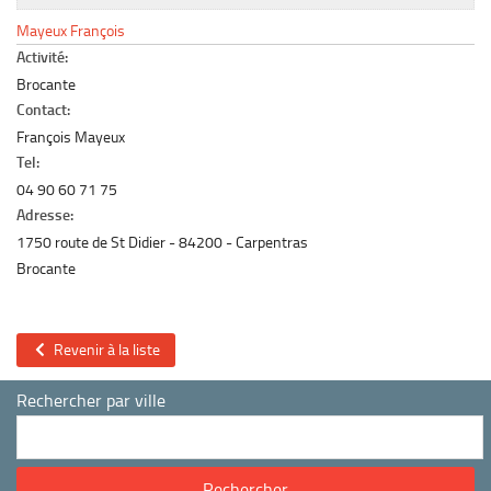
Le marché du mobilier d’occasion
Mayeux François
Insertion Annuaire
Activité:
Brocante
Contact
Contact:
François Mayeux
Tel:
04 90 60 71 75
Adresse:
1750 route de St Didier
84200
Carpentras
Brocante
Revenir à la liste
Rechercher par ville