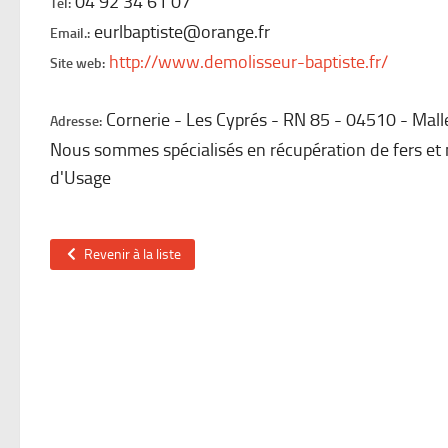
04 92 34 61 07
Tel:
eurlbaptiste@orange.fr
Email.:
http://www.demolisseur-baptiste.fr/
Site web:
Cornerie - Les Cyprés - RN 85
04510
Mall
Adresse:
Nous sommes spécialisés en récupération de fers et 
d'Usage
Revenir à la liste