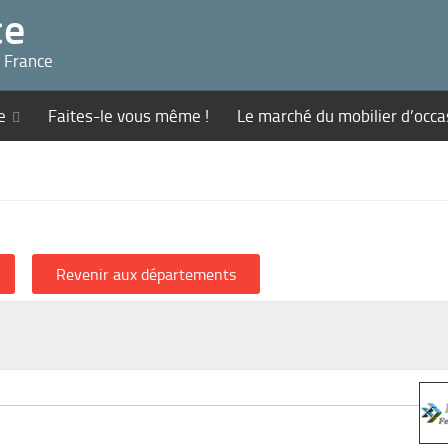
ce
n France
e
Faites-le vous même !
Le marché du mobilier d’occa