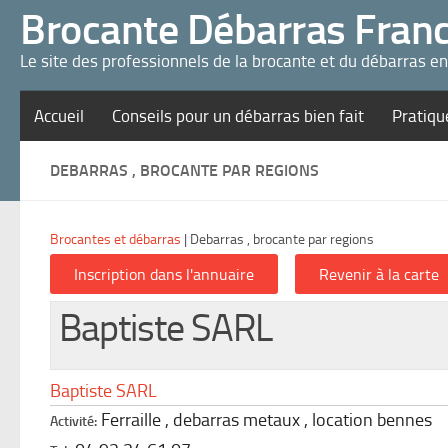
Panneau de gestion des cookies
Brocante Débarras Fran
Le site des professionnels de la brocante et du débarras e
Accueil
Conseils pour un débarras bien fait
Pratiqu
DEBARRAS , BROCANTE PAR REGIONS
Brocantes et débarras
|
Debarras , brocante par regions
Baptiste SARL
Baptiste SARL
Ferraille , debarras metaux , location bennes
Activité: