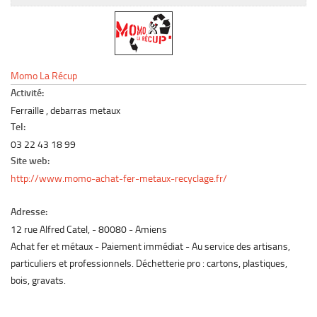
Le marché du mobilier d’occasion
Insertion Annuaire
Contact
Momo La Récup
Activité:
Ferraille , debarras metaux
Tel:
03 22 43 18 99
Site web:
http://www.momo-achat-fer-metaux-recyclage.fr/
Adresse:
12 rue Alfred Catel,
80080
Amiens
Achat fer et métaux - Paiement immédiat - Au service des artisans,
particuliers et professionnels. Déchetterie pro : cartons, plastiques,
bois, gravats.