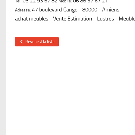
03 22 93 67 82
06 86 57 67 21
Tel:
Mobile:
47 boulevard Cange
80000
Amiens
Adresse:
achat meubles - Vente Estimation - Lustres - Meuble
Revenir à la liste