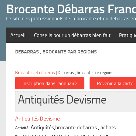
Panneau de gestion des cookies
Brocante Débarras Fran
Le site des professionnels de la brocante et du débarras e
Accueil
Conseils pour un débarras bien fait
Pratiqu
DEBARRAS , BROCANTE PAR REGIONS
Brocantes et débarras
|
Debarras , brocante par regions
Antiquités Devisme
Antiquités Devisme
Antiquités,brocante,debarras , achats
Activité: