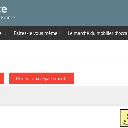
ce
n France
e
Faites-le vous même !
Le marché du mobilier d’occa