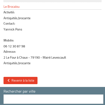
Le marché du mobilier d’occasion
Le Brocalou
Insertion Annuaire
Activité:
Antiquités,brocante
Contact
Contact:
Yannick Pons
Mobile:
06 12 30 87 98
Adresse:
2 Le Four à Chaux
79190
Mairé Levescault
Antiquités,brocante
Revenir à la liste
Rechercher par ville