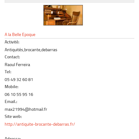
Le marché du mobilier d’occasion
Insertion Annuaire
Contact
A la Belle Epoque
Activité:
Antiquités,brocante,debarras
Contact:
Raoul Ferreira
Tel:
05 49 32 60 81
Mobile:
06 10 55 95 16
Email.:
max21994@hotmail.fr
Site web:
http://antiquite-brocante-debarras.fr/
Adresse: