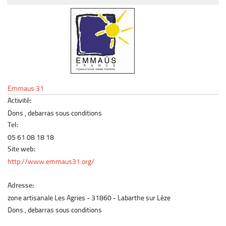
Le marché du mobilier d’occasion
Insertion Annuaire
Contact
Emmaus 31
Activité:
Dons , debarras sous conditions
Tel:
05 61 08 18 18
Site web:
http://www.emmaus31.org/
Adresse:
zone artisanale Les Agries
31860
Labarthe sur Lèze
Dons , debarras sous conditions