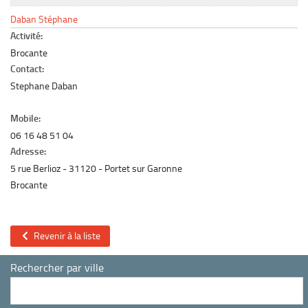
Le marché du mobilier d’occasion
Daban Stéphane
Insertion Annuaire
Activité:
Brocante
Contact
Contact:
Stephane Daban
Mobile:
06 16 48 51 04
Adresse:
5 rue Berlioz
31120
Portet sur Garonne
Brocante
Revenir à la liste
Rechercher par ville