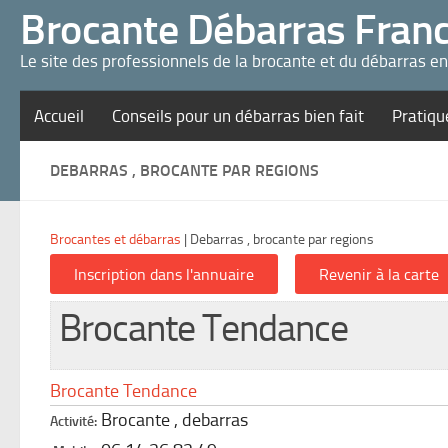
Panneau de gestion des cookies
Brocante Débarras Fran
Le site des professionnels de la brocante et du débarras e
Accueil
Conseils pour un débarras bien fait
Pratiqu
DEBARRAS , BROCANTE PAR REGIONS
Brocantes et débarras
|
Debarras , brocante par regions
Brocante Tendance
Brocante Tendance
Brocante , debarras
Activité: