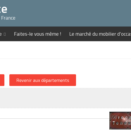
ce
n France
e
Faites-le vous même !
Le marché du mobilier d’occa