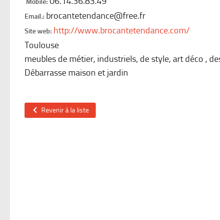
06.14.36.83.49
Mobile:
brocantetendance@free.fr
Email.:
http://www.brocantetendance.com/
Site web:
Toulouse
meubles de métier, industriels, de style, art déco , d
Débarrasse maison et jardin
Revenir à la liste