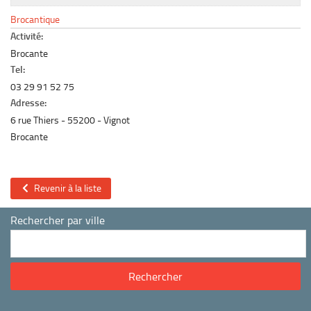
Le marché du mobilier d’occasion
Brocantique
Insertion Annuaire
Activité:
Brocante
Contact
Tel:
03 29 91 52 75
Adresse:
6 rue Thiers
55200
Vignot
Brocante
Revenir à la liste
Rechercher par ville