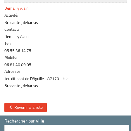
Le marché du mobilier d’occasion
Demailly Alain
Insertion Annuaire
Activité:
Brocante , debarras
Contact
Contact:
Demailly Alain
Tel:
05 55 36 14 75
Mobile:
06 81 40 09 05
Adresse:
lieu dit pont de l'Aiguille
87170
Isle
Brocante , debarras
Revenir à la liste
Rechercher par ville