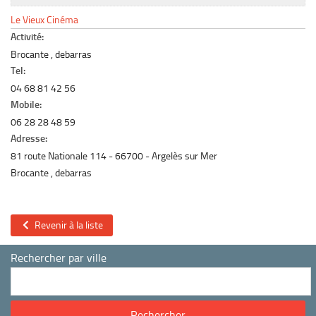
Le marché du mobilier d’occasion
Le Vieux Cinéma
Insertion Annuaire
Activité:
Brocante , debarras
Contact
Tel:
04 68 81 42 56
Mobile:
06 28 28 48 59
Adresse:
81 route Nationale 114
66700
Argelès sur Mer
Brocante , debarras
Revenir à la liste
Rechercher par ville