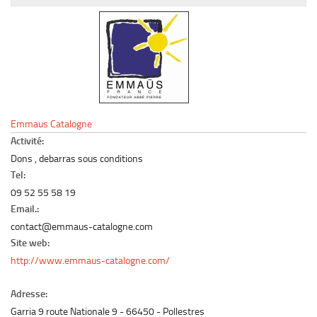
Le marché du mobilier d’occasion
Insertion Annuaire
Contact
Emmaus Catalogne
Activité:
Dons , debarras sous conditions
Tel:
09 52 55 58 19
Email.:
contact@emmaus-catalogne.com
Site web:
http://www.emmaus-catalogne.com/
Adresse:
Garria 9 route Nationale 9
66450
Pollestres