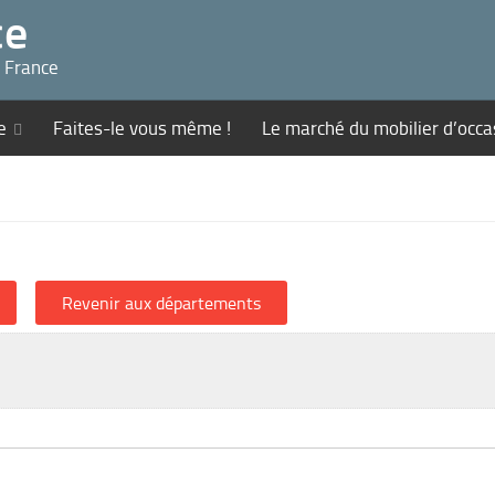
ce
n France
e
Faites-le vous même !
Le marché du mobilier d’occa