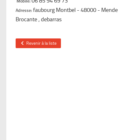
06 85 94 69 73
Mobile:
faubourg Montbel
48000
Mende
Adresse:
Brocante , debarras
Revenir à la liste