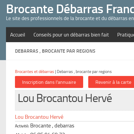
Panneau de gestion des cookies
Brocante Débarras Fran
Le site des professionnels de la brocante et du débarras e
Accueil
Conseils pour un débarras bien fait
Pratiqu
DEBARRAS , BROCANTE PAR REGIONS
Brocantes et débarras
|
Debarras , brocante par regions
Lou Brocantou Hervé
Lou Brocantou Hervé
Brocante , debarras
Activité: