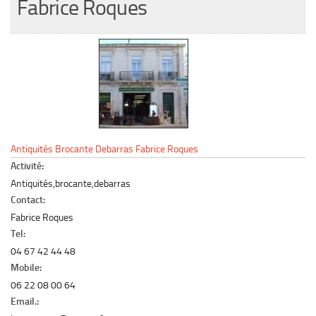
Fabrice Roques
Le marché du mobilier d’occasion
Insertion Annuaire
Contact
Antiquités Brocante Debarras Fabrice Roques
Activité:
Antiquités,brocante,debarras
Contact:
Fabrice Roques
Tel:
04 67 42 44 48
Mobile:
06 22 08 00 64
Email.: