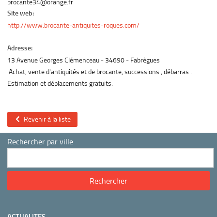
brocante34@orange.fr
Site web:
http://www.brocante-antiquites-roques.com/
Adresse:
13 Avenue Georges Clémenceau
34690
Fabrègues
Achat, vente d'antiquités et de brocante, successions , débarras .
Estimation et déplacements gratuits.
Revenir à la liste
Rechercher par ville