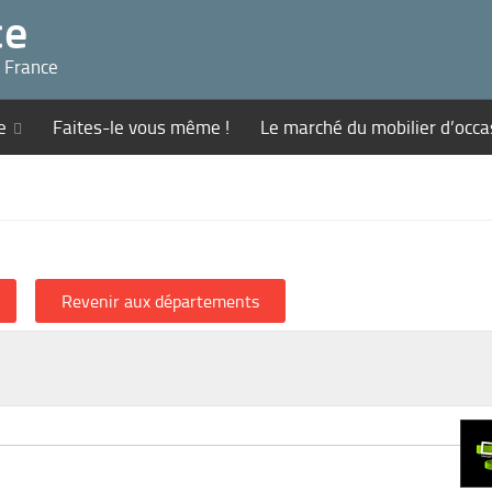
ce
n France
e
Faites-le vous même !
Le marché du mobilier d’occa
s