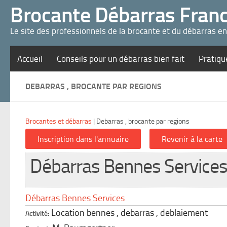
Panneau de gestion des cookies
Brocante Débarras Fran
Le site des professionnels de la brocante et du débarras e
Accueil
Conseils pour un débarras bien fait
Pratiqu
DEBARRAS , BROCANTE PAR REGIONS
Brocantes et débarras
|
Debarras , brocante par regions
Débarras Bennes Service
Débarras Bennes Services
Location bennes , debarras , deblaiement
Activité: