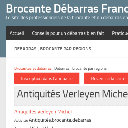
Panneau de gestion des cookies
Brocante Débarras Fran
Le site des professionnels de la brocante et du débarras e
Accueil
Conseils pour un débarras bien fait
Pratiqu
DEBARRAS , BROCANTE PAR REGIONS
Brocantes et débarras
|
Debarras , brocante par regions
Antiquités Verleyen Miche
Antiquités Verleyen Michel
Antiquités,brocante,debarras
Activité: