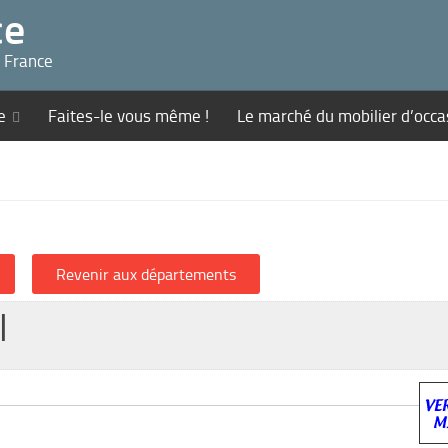
ce
n France
e
Faites-le vous même !
Le marché du mobilier d’occa
l