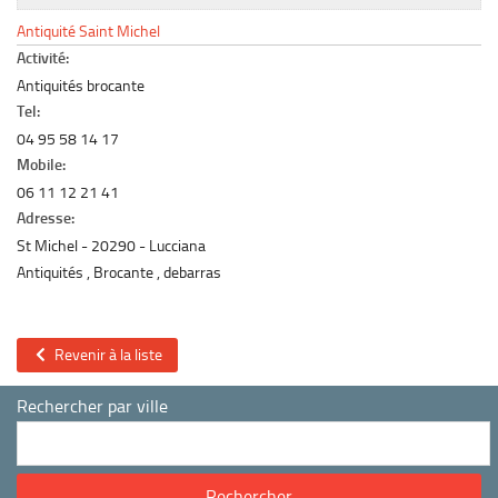
Le marché du mobilier d’occasion
Antiquité Saint Michel
Insertion Annuaire
Activité:
Antiquités brocante
Contact
Tel:
04 95 58 14 17
Mobile:
06 11 12 21 41
Adresse:
St Michel
20290
Lucciana
Antiquités , Brocante , debarras
Revenir à la liste
Rechercher par ville