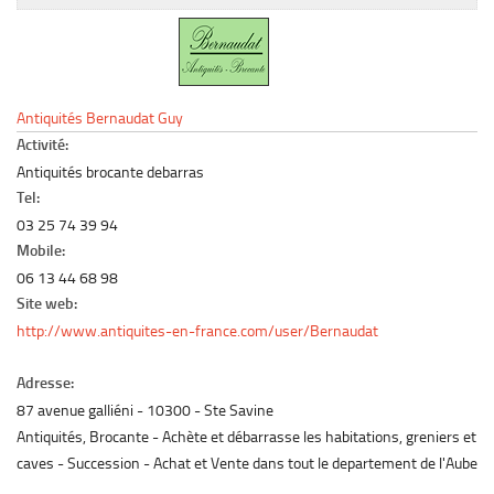
Le marché du mobilier d’occasion
Insertion Annuaire
Contact
Antiquités Bernaudat Guy
Activité:
Antiquités brocante debarras
Tel:
03 25 74 39 94
Mobile:
06 13 44 68 98
Site web:
http://www.antiquites-en-france.com/user/Bernaudat
Adresse:
87 avenue galliéni
10300
Ste Savine
Antiquités, Brocante - Achète et débarrasse les habitations, greniers et
caves - Succession - Achat et Vente dans tout le departement de l'Aube