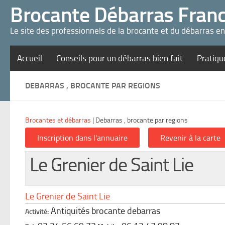
Panneau de gestion des cookies
Brocante Débarras Fran
Le site des professionnels de la brocante et du débarras e
Accueil
Conseils pour un débarras bien fait
Pratiqu
DEBARRAS , BROCANTE PAR REGIONS
Brocantes et débarras
|
Debarras , brocante par regions
Le Grenier de Saint Lie
Le Grenier de Saint Lie
Antiquités brocante debarras
Activité: