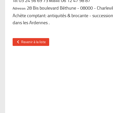
03 24 56 69 73
06 12 47 98 87
Tel:
Mobile:
28 Bis boulevard Béthune
08000
Charlevi
Adresse:
Achète comptant: antiquités & brocante - successions
dans les Ardennes .
Revenir à la liste