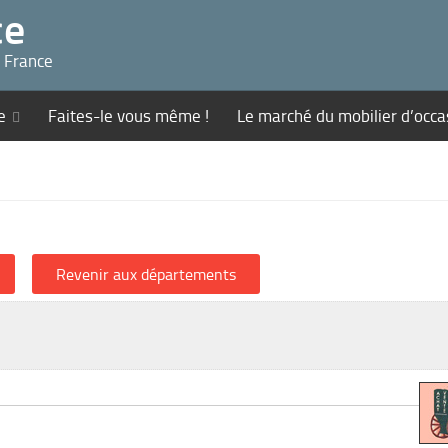
ce
n France
e
Faites-le vous même !
Le marché du mobilier d’occa