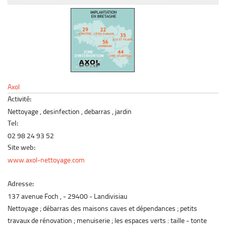
Le marché du mobilier d’occasion
Insertion Annuaire
Contact
Axol
Activité:
Nettoyage , desinfection , debarras , jardin
Tel:
02 98 24 93 52
Site web:
www.axol-nettoyage.com
Adresse:
137 avenue Foch ,
29400
Landivisiau
Nettoyage ; débarras des maisons caves et dépendances ; petits
travaux de rénovation ; menuiserie ; les espaces verts : taille - tonte