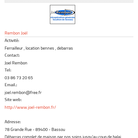
Le marché du mobilier d’occasion
Insertion Annuaire
Contact
Rembon Joël
Activité:
Ferrailleur , location bennes , debarras
Contact:
Joel Rembon
Tel:
03 86 73 20 65
Email.:
joel.rembon@free.fr
Site web:
http://www.joel-rembon.fr/
Adresse:
78 Grande Rue
89400
Bassou
Débarras complet de maison par nos soins jusqu'au coup de balai