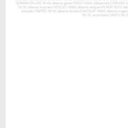
GERMAIN-EN-LAYE 78100 ,débarras grenier POISSY 78300 ,déblaiement CONFLANS
78130 ,débarras brocanteur HOUILLES 78800 ,débarras antiquaire PLAISIR 78370 ,
antiquités TRAPPES 78190 ,débarras ferraille ELANCOURT 78990 ,débarras mag
78170 , encombrants SAINT-CYR-