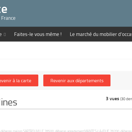
ce
n France
e
Faites-le vous même !
Le marché du mobilier d’occa
3 vues
lines
(30 dern
000 ,débarras maison SARTROUVILLE 78500 ,débarras appartement MANTES-LA-JOLIE 78200 ,débarras