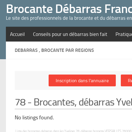
Panneau de gestion des cookies
Brocante Débarras Fran
Le site des professionnels de la brocante et du débarras e
Accueil
Conseils pour un débarras bien fait
Pratiqu
DEBARRAS , BROCANTE PAR REGIONS
78 - Brocantes, débarras Yve
No listings found.
Liste des brocantes,debarras dans les Yvelines 78 ,débarras brocante VERSAILLES 78