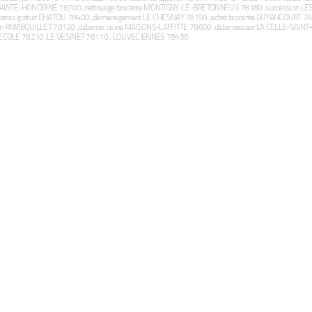
-SAINTE-HONORINE 78700 ,nettoyage brocante MONTIGNY-LE-BRETONNEUX 78180 ,succession L
débarras gratuit CHATOU 78400 ,démenagement LE CHESNAY 78150 ,achat brocante GUYANCOURT 78
asin RAMBOUILLET 78120 ,débarras usine MAISONS-LAFFITTE 78600 ,débarrasseur LA CELLE-SAIN
L’ECOLE 78210 ,LE VESINET 78110 , LOUVECIENNES 78430