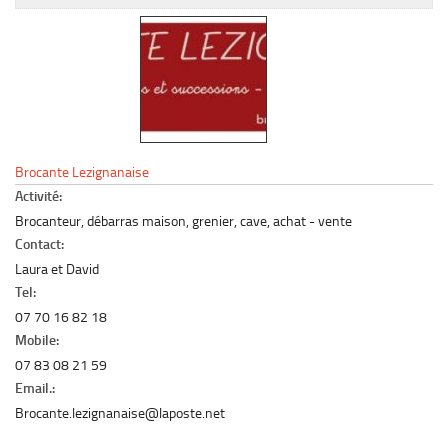
Le marché du mobilier d’occasion
Insertion Annuaire
Contact
Brocante Lezignanaise
Activité:
Brocanteur, débarras maison, grenier, cave, achat - vente
Contact:
Laura et David
Tel:
07 70 16 82 18
Mobile:
07 83 08 21 59
Email.:
Brocante.lezignanaise@laposte.net